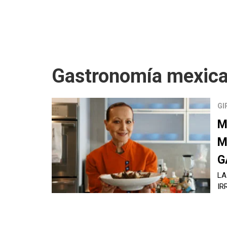
Gastronomía mexic
GI
M
M
G
LA
IR