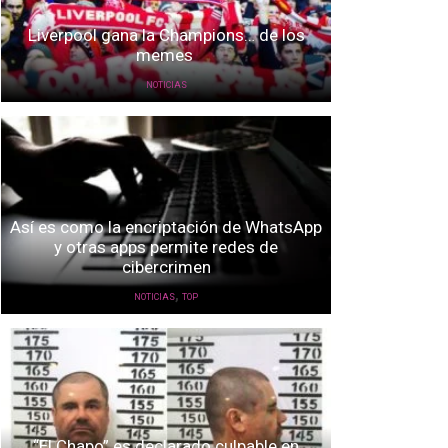
Liverpool gana la Champions… de los
memes
NOTICIAS
Así es como la encriptación de WhatsApp
y otras apps permite redes de
cibercrimen
,
NOTICIAS
TOP
“El Chapo” es declarado culpable en