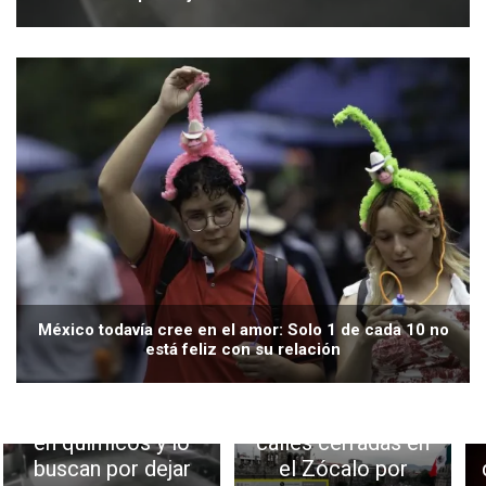
México todavía cree en el amor: Solo 1 de cada 10 no
está feliz con su relación
Y en noticias de
Que no los agarren
Japón: Un gato cae
en curva: Aquí las
en químicos y lo
calles cerradas en
buscan por dejar
el Zócalo por