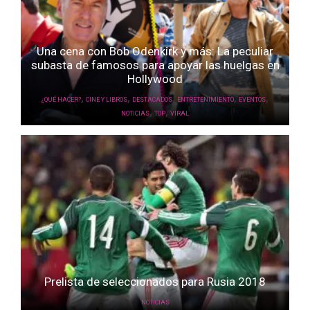
Una cena con Bob Odenkirk y más: La peculiar
subasta de famosos para apoyar las huelgas en
Hollywood
,
,
,
,
,
¿QUÉ HACER?
CINE Y LIBROS
DESTACADOS
ENTRETENIMIENTO
EVENTOS
,
,
NOTICIAS
TOP
VIRAL
Prelista de seleccionados para Rusia 2018
NOTICIAS