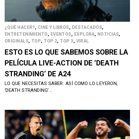
,
,
,
¿QUÉ HACER?
CINE Y LIBROS
DESTACADOS
,
,
,
,
ENTRETENIMIENTO
EVENTOS
EXPLORA
NOTICIAS
,
,
,
,
ORIGINALS
TOP
TOP 2
TOP 3
VIRAL
ESTO ES LO QUE SABEMOS SOBRE LA
PELÍCULA LIVE-ACTION DE ‘DEATH
STRANDING’ DE A24
LO QUE NECESITAS SABER: ASÍ COMO LO LEYERON,
‘DEATH STRANDING’…