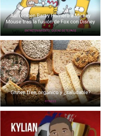
Así reciben Bart y Homero a Mickey
Mouse tras la fusión de Fox con Disney
,
ENTRETENIMIENTO
QUE NO SE TE PASE
Gluten free, orgánico y ¿saludable?
FITNESS