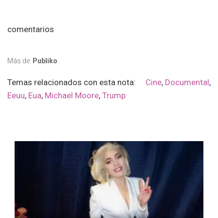
comentarios
Más de:
Publiko
Temas relacionados con esta nota:
Cine
,
Documental
,
Eeuu
,
Eua
,
Michael Moore
,
Trump