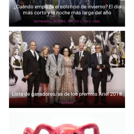
¿Cuándo empieza el solsticio de invierno? El día
más corto y la noche más larga del año
,
,
,
,
,
DESTACADOS
NOTICIAS
TOP
TOP 2
TOP 3
VIRAL
Lista de ganadores/as de los premios Ariel 2018
NOTICIAS