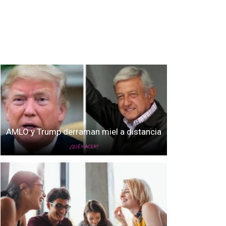
AMLO y Trump derraman miel a distancia
¿QUÉ HACER?