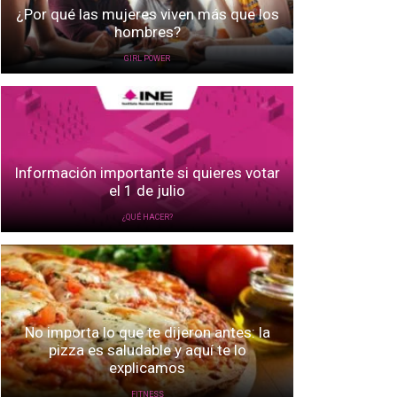
¿Por qué las mujeres viven más que los
hombres?
GIRL POWER
Información importante si quieres votar
el 1 de julio
¿QUÉ HACER?
No importa lo que te dijeron antes: la
pizza es saludable y aquí te lo
explicamos
FITNESS