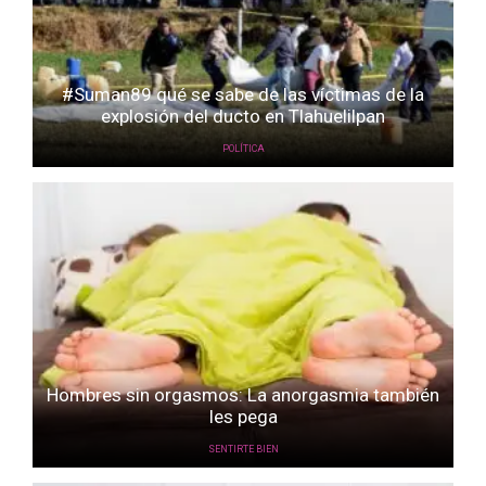
#Suman89 qué se sabe de las víctimas de la
explosión del ducto en Tlahuelilpan
POLÍTICA
Hombres sin orgasmos: La anorgasmia también
les pega
SENTIRTE BIEN