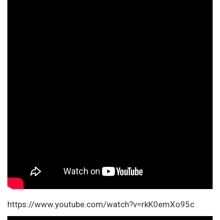
https://www.youtube.com/watch?v=rkK0emXo95c