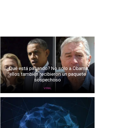
¿Qué está pasando? No solo a Obama,
ellos también recibieron un paquete
sospechoso
VIRAL