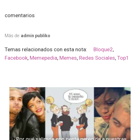
comentarios
Más de:
admin publiko
Temas relacionados con esta nota:
Bloque2
,
Facebook
,
Memepedia
,
Memes
,
Redes Sociales
,
Top1
¿Por qué salimos con gente parecida a nuestras