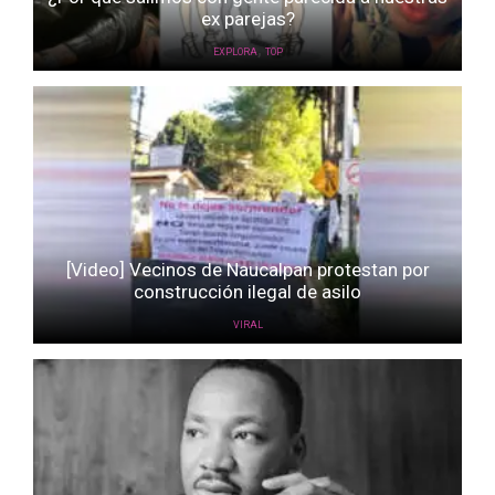
ex parejas?
,
EXPLORA
TOP
[Video] Vecinos de Naucalpan protestan por
construcción ilegal de asilo
VIRAL