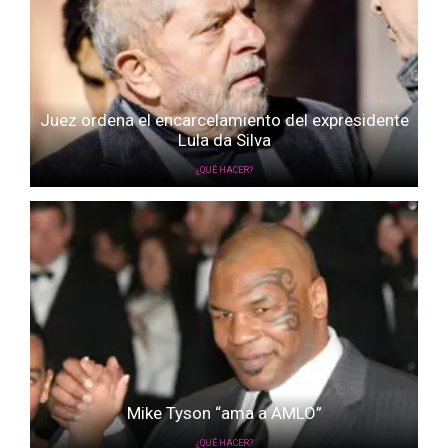
Juez ordena el encarcelamiento del expresidente
Lula da Silva
¿QUÉ HACER?
Mike Tyson “ama a AMLO”
¿QUÉ HACER?