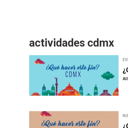
actividades cdmx
EV
¿
AR
NO
¿