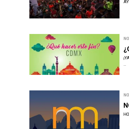
AY
NO
¿
¡Y
…
NO
N
HO