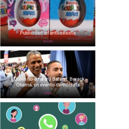
Publicidad infantil sexista
MUJER
¿Quién no ama a J Balvin?: Barack
Obama, en evento demócrata
VIRAL