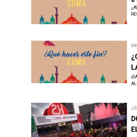
¿A
RE
EN
¿
L
¡S
A
¿Q
D
E