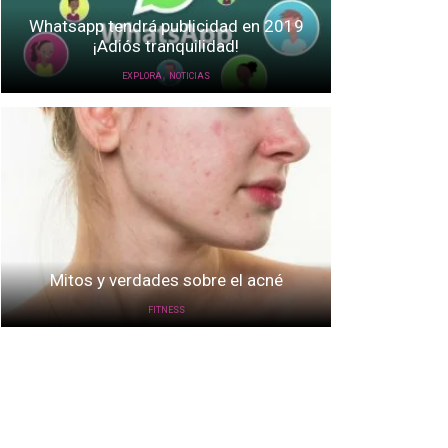
Whatsapp tendrá publicidad en 2019
¡Adiós tranquilidad!
,
EXPLORA
NOTICIAS
Mitos y verdades sobre el acné
FITNESS