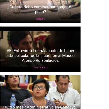
¿Cuánto debo caminar para bajar de
peso?
FITNESS
#EnEntrevista Lo más chido de hacer
esta película fue la incursión al Museo:
Alonso Ruizpalacios
CINE Y LIBROS
¿Otro más? Administrativa en Conacyt-