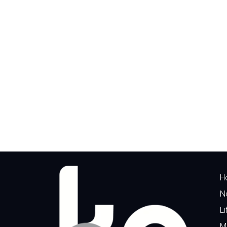
H
N
Li
M