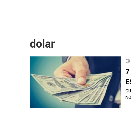
dolar
EX
7
E
CU
NO