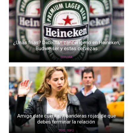
¿Unas frías? Detectan cancerígeno en Heineken,
Budweiser y estas cervezas
EXPLORA
Amiga date cuenta: 7 banderas rojas de que
debes terminar la relación
,
TIPS
TOP 2