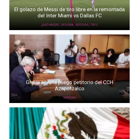
El golazo de Messi de tiro libre en la remontada
del Inter Miami vs Dallas FC
,
,
,
¿QUÉ HACER?
EXPLORA
NOTICIAS
TOP 2
Graue acepta pliego petitorio del CCH
Azapotzalco
NOTICIAS