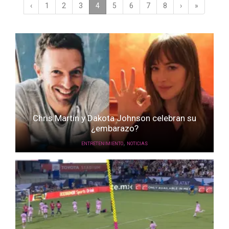
‹
1
2
3
4
(current)
5
6
7
8
›
»
Chris Martin y Dakota Johnson celebran su
¿embarazo?
,
ENTRETENIMIENTO
NOTICIAS