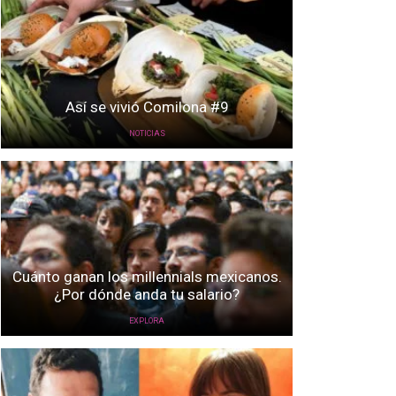
Así se vivió Comilona #9
NOTICIAS
Cuánto ganan los millennials mexicanos.
¿Por dónde anda tu salario?
EXPLORA