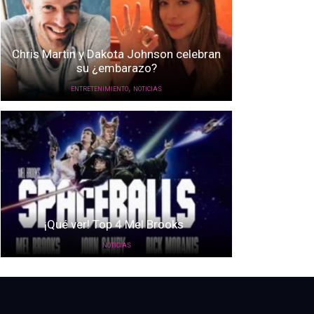
Chris Martin y Dakota Johnson celebran
su ¿embarazo?
,
ENTRETENIMIENTO
NOTICIAS
¡Qué ver! Top 4 Mel Brooks
NOTICIAS