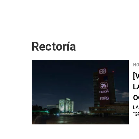
Rectoría
NO
[
L
O
LA
“G