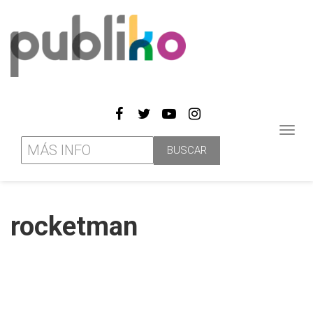
Toggl
navig
rocketman