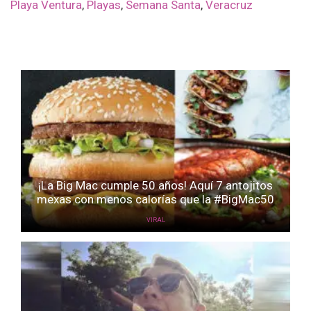
Playa Ventura
,
Playas
,
Semana Santa
,
Veracruz
¡La Big Mac cumple 50 años! Aquí 7 antojitos
mexas con menos calorías que la #BigMac50
VIRAL