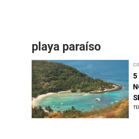
playa paraíso
CO
5
N
S
TE