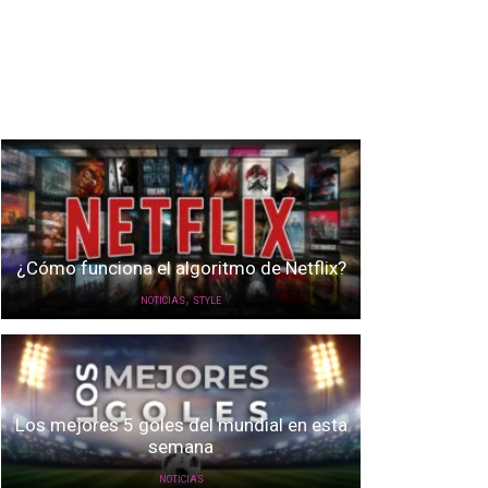
¿Cómo funciona el algoritmo de Netflix?
,
NOTICIAS
STYLE
Los mejores 5 goles del mundial en esta
semana
NOTICIAS