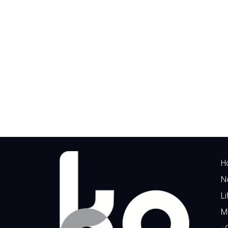
H
N
Li
M