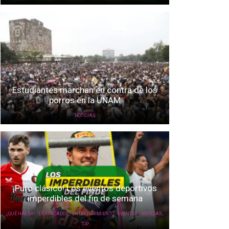
Estudiantes marchan en contra de los
porros en la UNAM
NOTICIAS
¡Puro clásico! Los eventos deportivos
imperdibles del fin de semana
,
,
,
,
,
¿QUÉ HACER?
DESTACADOS
ENTRETENIMIENTO
EVENTOS
NOTICIAS
TOP