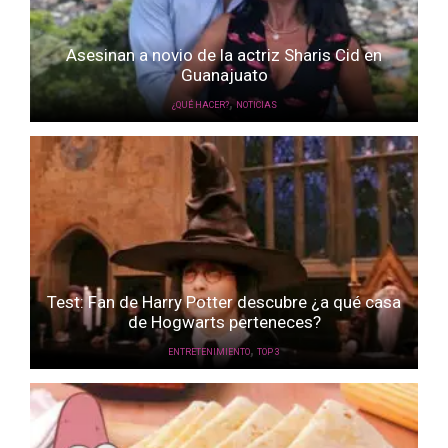
Asesinan a novio de la actriz Sharis Cid en
Guanajuato
,
¿QUÉ HACER?
NOTICIAS
Test: Fan de Harry Potter descubre ¿a qué casa
de Hogwarts perteneces?
,
ENTRETENIMIENTO
TOP 3