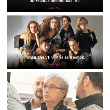
borracho a dos estudiantes
¿QUÉ HACER?
Timbiriche VII y IV ya es treintón.
NOTICIAS