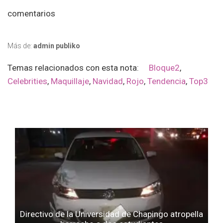
comentarios
Más de:
admin publiko
Temas relacionados con esta nota:
Bloque2
,
Celebrities
,
Maquillaje
,
Navidad
,
Rojo
,
Tendencia
,
Top3
Directivo de la Universidad de Chapingo atropella