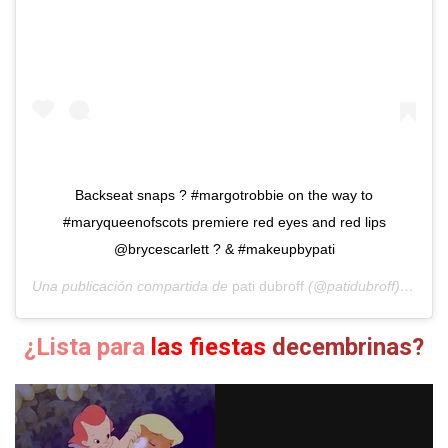
Backseat snaps ? #margotrobbie on the way to
#maryqueenofscots premiere red eyes and red lips
@brycescarlett ? & #makeupbypati
Una publicación compartida de
pati dubroff
(@patidubroff) el
10 D
¿Lista para
las fiestas
decembrinas?