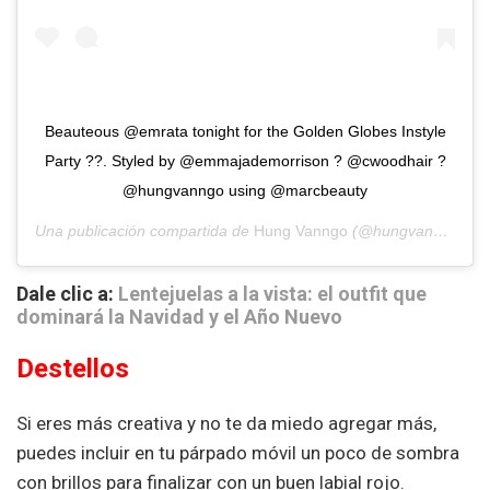
Beauteous @emrata tonight for the Golden Globes Instyle
Party ??. Styled by @emmajademorrison ? @cwoodhair ?
@hungvanngo using @marcbeauty
Una publicación compartida de
Hung Vanngo
(@hungvanngo) el
Dale clic a:
Lentejuelas a la vista: el outfit que
dominará la Navidad y el Año Nuevo
Destellos
Si eres más creativa y no te da miedo agregar más,
puedes incluir en tu párpado móvil un poco de sombra
con brillos para finalizar con un buen labial rojo.