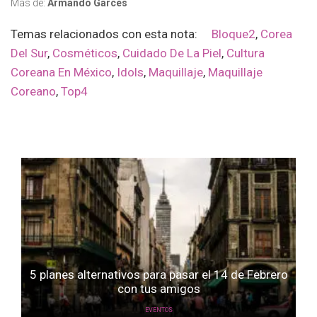
Más de:
Armando Garcés
Temas relacionados con esta nota:
Bloque2
,
Corea
Del Sur
,
Cosméticos
,
Cuidado De La Piel
,
Cultura
Coreana En México
,
Idols
,
Maquillaje
,
Maquillaje
Coreano
,
Top4
5 planes alternativos para pasar el 14 de Febrero
con tus amigos
EVENTOS