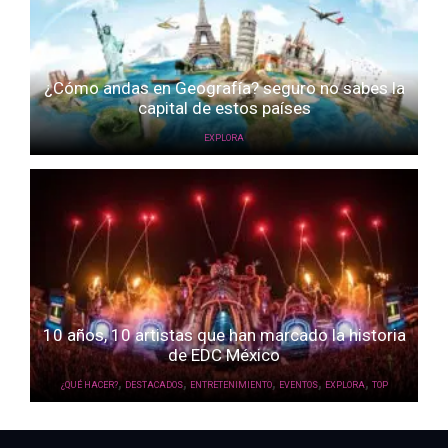
¿Cómo andas en Geografía? seguro no sabes la
capital de estos países
EXPLORA
10 años, 10 artistas que han marcado la historia
de EDC México
,
,
,
,
,
¿QUÉ HACER?
DESTACADOS
ENTRETENIMIENTO
EVENTOS
EXPLORA
TOP