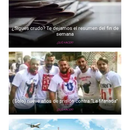
¿Sigues crudo? Te dejamos el resumen del fin de
semana
¿QUÉ HACER?
(Solo) nueve años de prisión contra “La Manada”
¿QUÉ HACER?