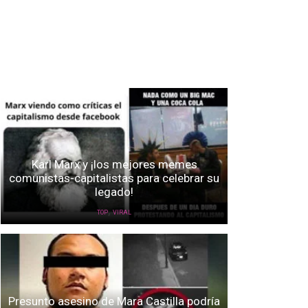
Karl Marx y ¡los mejores memes
comunistas-capitalistas para celebrar su
legado!
,
TOP
VIRAL
Presunto asesino de Mara Castilla podría