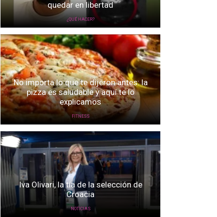
quedar en libertad
¿QUÉ HACER?
No importa lo que te dijeron antes: la
pizza es saludable y aquí te lo
explicamos
FITNESS
Iva Olivari, la tía de la selección de
Croacia
NOTICIAS