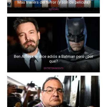
Más trailers del terror (y son de película)
NOTICIAS
Ben Affleck le dice adiós a Batman pero ¿por
qué?
ENTRETENIMIENTO