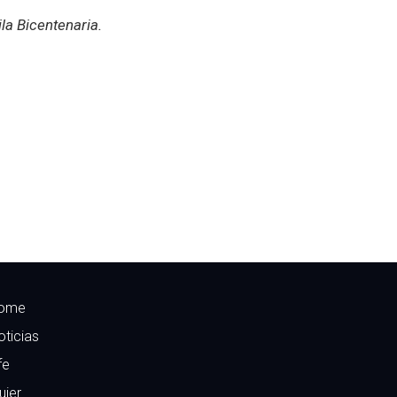
ila Bicentenaria.
ome
oticias
fe
ujer