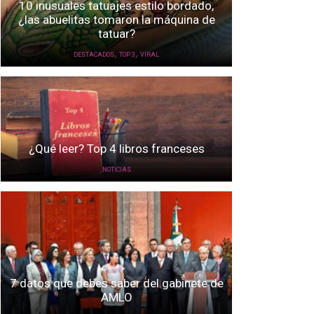
10 inusuales tatuajes estilo bordado,
¿las abuelitas tomaron la máquina de
tatuar?
,
,
DESTACADOS
TOP 3
VIRAL
¿Qué leer? Top 4 libros franceses
NOTICIAS
7 datos que debes saber del gabinete de
AMLO