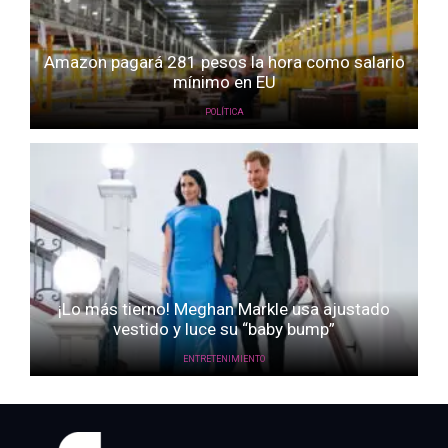
Amazon pagará 281 pesos la hora como salario
mínimo en EU
POLÍTICA
¡Lo más tierno! Meghan Markle usa ajustado
vestido y luce su “baby bump”
ENTRETENIMIENTO