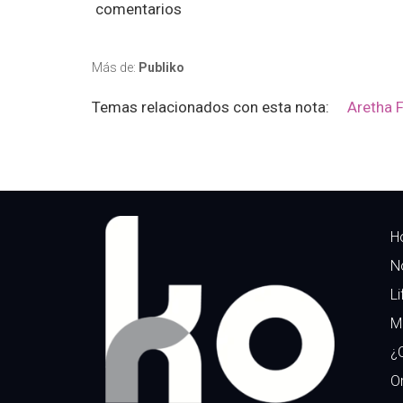
comentarios
Más de:
Publiko
Temas relacionados con esta nota:
Aretha F
H
N
Li
M
¿
Or