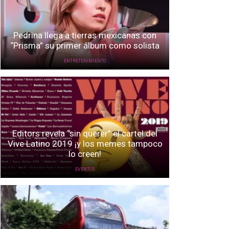
Pedrina llega a tierras mexicanas con
“Prisma” su primer álbum como solista
ENTRETENIMIENTO
Editors revela “sin querer” el cartel del
Vive Latino 2019 ¡y los memes tampoco
lo creen!
EVENTOS