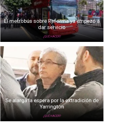
El metrobús sobre Reforma ya empezó a
dar servicio
¿QUÉ HACER?
Se alarga la espera por la extradición de
Yarrington
¿QUÉ HACER?