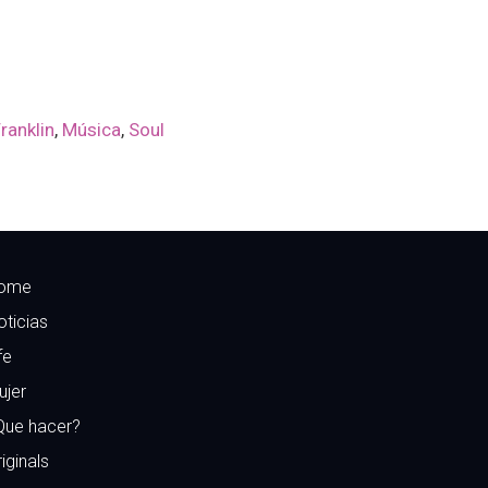
ranklin
,
Música
,
Soul
ome
oticias
fe
ujer
Que hacer?
iginals