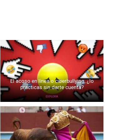
El acoso en línea o ciberbullying, ¿lo
practicas sin darte cuenta?
EXPLORA