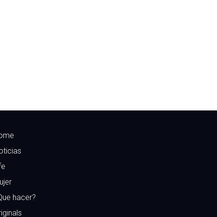
ome
oticias
fe
ujer
Que hacer?
iginals