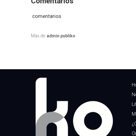
Comentarios
comentarios
Más de:
admin publiko
H
N
Li
M
¿
Or