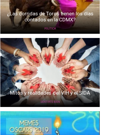
¿Las corridas de Toros tienen los días
contados en la CDMX?
POLÍTICA
Mitos y realidades del VIH y el SIDA
SENTIRTE BIEN