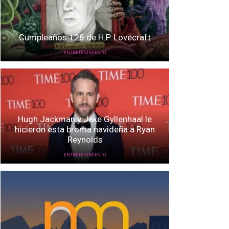
Cumpleaños 128 de H.P. Lovecraft
ENTRETENIMIENTO
Hugh Jackman y Jake Gyllenhaal le
hicieron esta broma navideña a Ryan
Reynolds
ENTRETENIMIENTO