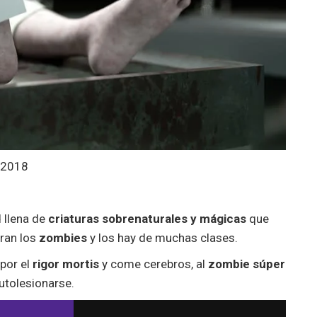
 2018
d llena de
criaturas sobrenaturales y mágicas
que
tran los
zombies
y los hay de muchas clases.
por el
rigor mortis
y come cerebros, al
zombie súper
utolesionarse.