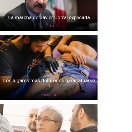
La marcha de Javier Corral explicada
¿QUÉ HACER?
Los lugares más dolorosos para tatuarse
?
SENTIRTE BIEN