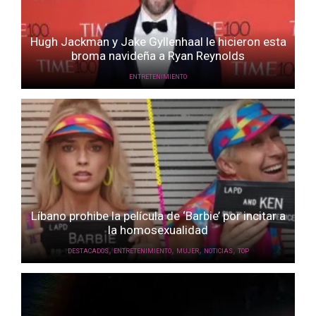
Hugh Jackman y Jake Gyllenhaal le hicieron esta
broma navideña a Ryan Reynolds
ENTRETENIMIENTO
Líbano prohibe la película de ‘Barbie’ por incitar a
la homosexualidad
,
,
,
,
DESTACADOS
ENTRETENIMIENTO
MUJER
NOTICIAS
TOP