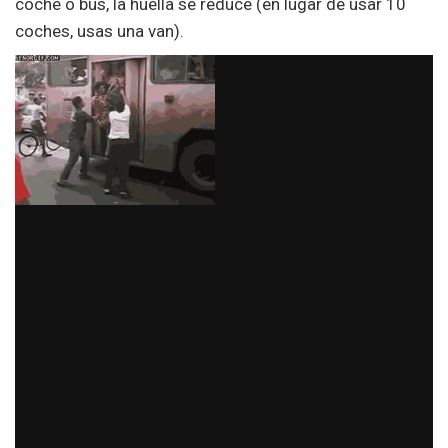
coche o bus, la huella se reduce (en lugar de usar 10
coches, usas una van).