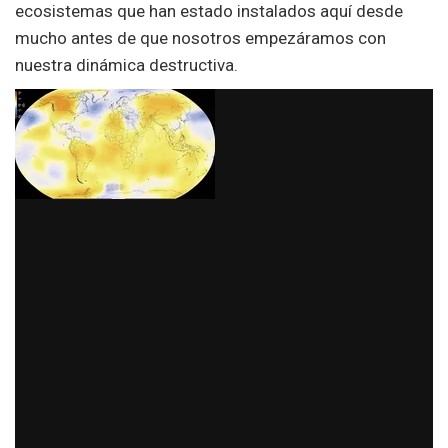
ecosistemas que han estado instalados aquí desde
mucho antes de que nosotros empezáramos con
nuestra dinámica destructiva.