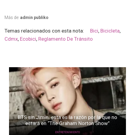
Más de:
admin publiko
Temas relacionados con esta nota:
Bici
,
Bicicleta
,
Cdmx
,
Ecobici
,
Reglamento De Tránsito
BTS sin Jimin: esta es la razón por la que no
estará en “The Graham Norton Show”
ENTRETENIMIENTO