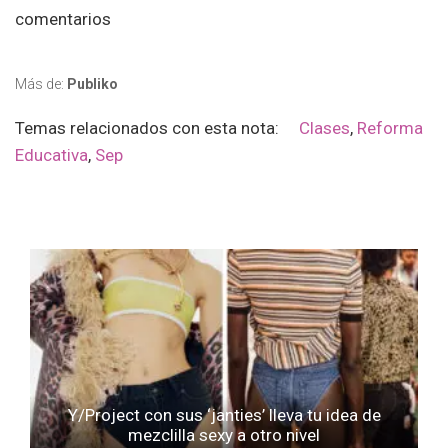
comentarios
Más de:
Publiko
Temas relacionados con esta nota:
Clases
,
Reforma
Educativa
,
Sep
Y/Project con sus ‘janties’ lleva tu idea de
mezclilla sexy a otro nivel