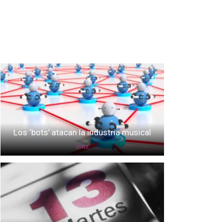
Los ‘bots’ atacan la industria musical
STYLE