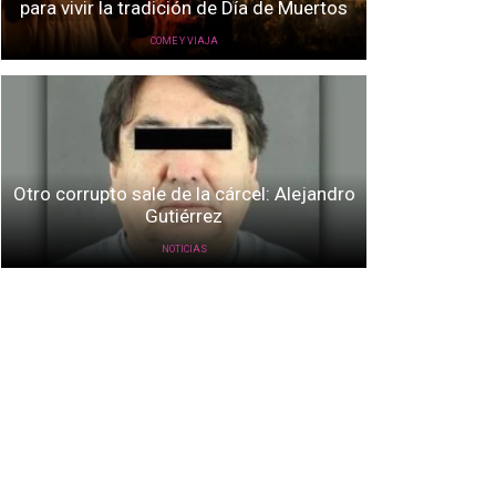
para vivir la tradición de Día de Muertos
COME Y VIAJA
Otro corrupto sale de la cárcel: Alejandro
Gutiérrez
NOTICIAS