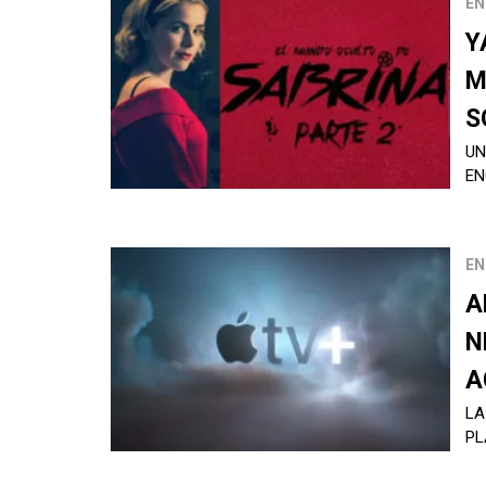
EN
Y
M
S
UN
EN
EN
A
N
A
LA
PL