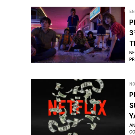
EN
P
3
T
NE
PR
NO
P
S
Y
AN
CO