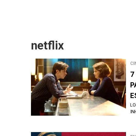
netflix
CI
7
P
E
LO
IN