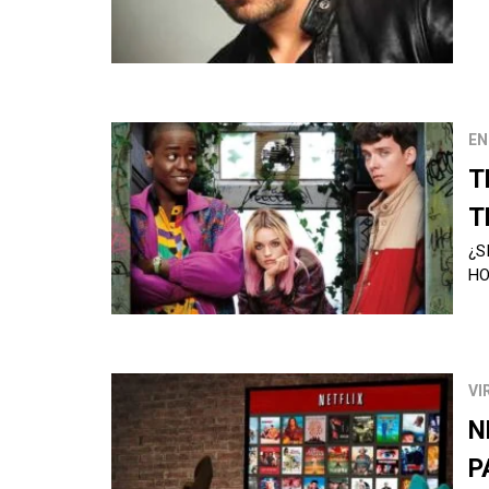
EN
T
T
¿S
H
VI
N
P