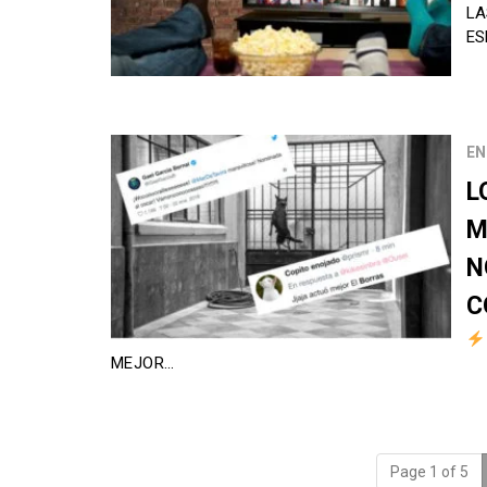
LA
ES
EN
L
M
N
C
MEJOR…
Page 1 of 5