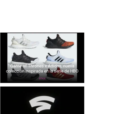
Game of Thrones x Adidas, nueva
colección inspirada en la serie de HBO
STYLE