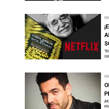
EN
¡
A
S
“B
GR
EN
O
P
¡N
PR