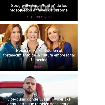
Google Stadia, el “Netflix” de los
videojuegos a través de Chrome
,
ENTRETENIMIENTO
TOP 2
Rosaura Henkel, líder en el
fortalecimiento de la cultura empresarial
femenina
NOTICIAS
5 películas donde Justin Timberlake
demuestra que también sabe actuar