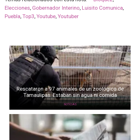
Elecciones
,
Gobernador Interino
,
Luisito Comunica
,
Puebla
,
Top3
,
Youtube
,
Youtuber
Rescataron a 97 animales de un zoológico de
Tamaulipas. Estaban sin agua ni comida
NOTICIAS