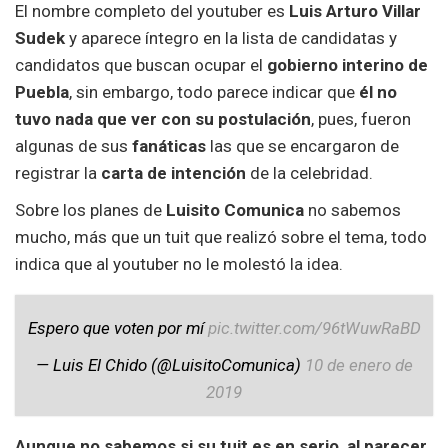
El nombre completo del youtuber es
Luis Arturo Villar
Sudek
y aparece íntegro en la lista de candidatas y
candidatos que buscan ocupar el
gobierno interino de
Puebla
, sin embargo, todo parece indicar que
él no
tuvo nada que ver con su postulación
, pues, fueron
algunas de sus
fanáticas
las que se encargaron de
registrar la
carta de intención
de la celebridad.
Sobre los planes de
Luisito Comunica
no sabemos
mucho, más que un tuit que realizó sobre el tema, todo
indica que al youtuber no le molestó la idea.
Espero que voten por mí
pic.twitter.com/96tWuwRaBD
— Luis El Chido (@LuisitoComunica)
10 de enero de
2019
Aunque no sabemos si su tuit es en serio, al parecer