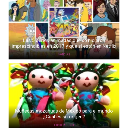
Las 5 series animadas que se hicieron
imprescindibles en 2017 y que sí están en Netflix
NOTICIAS
Muñecas mazahuas de México para el mundo
¿Cuál es su origen?
,
EXPLORA
TOP 3