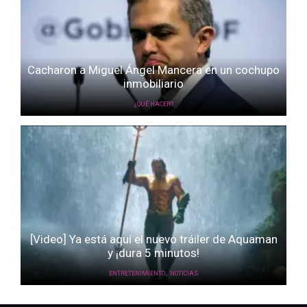
Cacharon a Miguel Ángel Mancera en un cochupo
inmobiliario
¿QUÉ HACER?
[Video] Ya está aquí el nuevo tráiler de Aquaman
y ¡dura 5 minutos!
,
ENTRETENIMIENTO
NOTICIAS