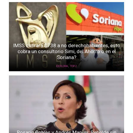
IMSS cobrará $738 a no derechohabientes, esto
cobra un consultorio Simi, del Ahorro o en el
Soriana?
,
EXPLORA
TOP 2
Rosario Robles y Andrés Manuel: Rebelde sin