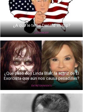
¿A qué le teme Donald Trump?
¿QUÉ HACER?
¿Qué pasó con Linda Blair, la actriz de El
Exorcista que aún nos causa pesadillas?
ENTRETENIMIENTO