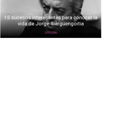
15 sucesos interesantes para conocer la
vida de Jorge Ibargüengoitia
EXPLORA