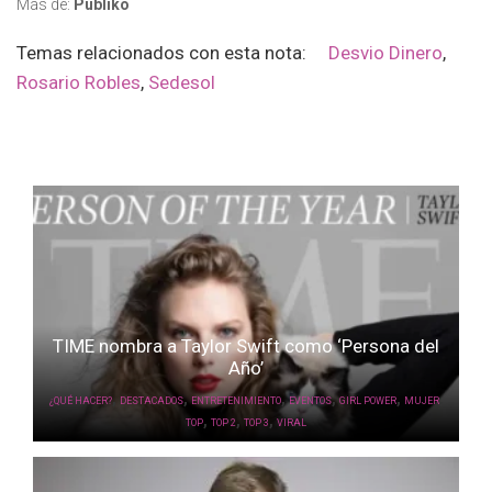
Más de:
Publiko
Temas relacionados con esta nota:
Desvio Dinero
,
Rosario Robles
,
Sedesol
TIME nombra a Taylor Swift como ‘Persona del
Año’
,
,
,
,
,
,
¿QUÉ HACER?
DESTACADOS
ENTRETENIMIENTO
EVENTOS
GIRL POWER
MUJER
,
,
,
TOP
TOP 2
TOP 3
VIRAL