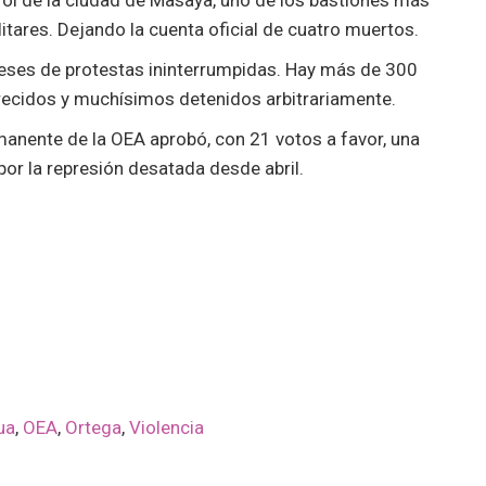
l de la ciudad de Masaya, uno de los bastiones más
litares. Dejando la cuenta oficial de cuatro muertos.
eses de protestas ininterrumpidas. Hay más de 300
recidos y muchísimos detenidos arbitrariamente.
rmanente de la OEA aprobó, con 21 votos a favor, una
or la represión desatada desde abril.
ua
,
OEA
,
Ortega
,
Violencia