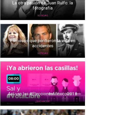
La otra pasión de Juan Rulfo: la
fotografía
NOTICIAS
Famosos que perdieron la vida en
accidentes
NOTICIAS
Así van las #EleccionesMéxico2018
¿QUÉ HACER?