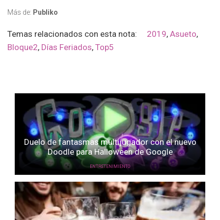
Más de:
Publiko
Temas relacionados con esta nota:
2019
,
Asueto
,
Bloque2
,
Días Feriados
,
Top5
Duelo de fantasmas multijugador con el nuevo
Doodle para Halloween de Google
ENTRETENIMIENTO