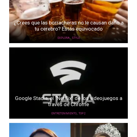
¿Crees que las borracheras no le causan daño a
tu cerebro? Estás equivocado
,
EXPLORA
STYLE
Google Stadia, el “Netflix” de los videojuegos a
través de Chrome
,
ENTRETENIMIENTO
TOP 2