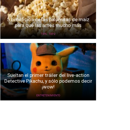
5 beneficios de las palomitas de maíz
para que las ames mucho más
,
TIPS
TOP 2
Sueltan el primer tráiler del live-action
Detective Pikachu, y sólo podemos decir
¡wow!
ENTRETENIMIENTO