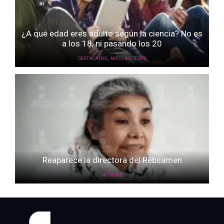
¿A qué edad eres adulto según la ciencia? No es
a los 18, ni pasando los 20
,
,
DESTACADOS
NOTICIAS
TOP 3
Reaparece la directora del Rébsamen
NOTICIAS