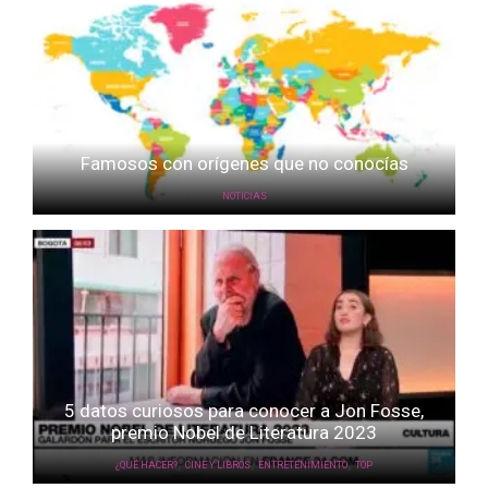
Famosos con orígenes que no conocías
NOTICIAS
5 datos curiosos para conocer a Jon Fosse,
premio Nobel de Literatura 2023
,
,
,
¿QUÉ HACER?
CINE Y LIBROS
ENTRETENIMIENTO
TOP