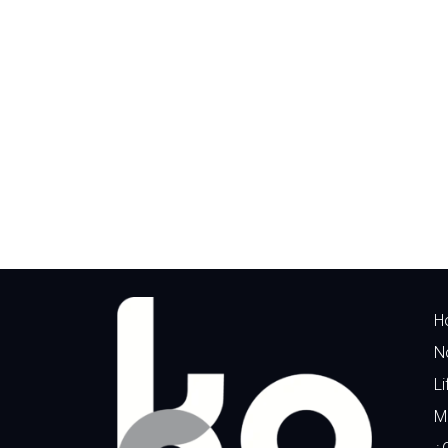
H
N
Li
M