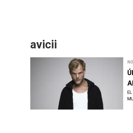
avicii
NO
Ú
A
EL
MU