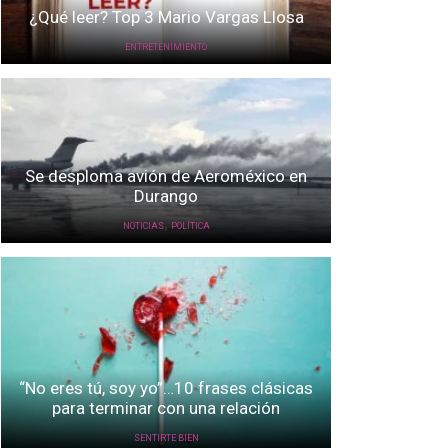
¿Qué leer? Top 3 Mario Vargas Llosa
ENTRETENIMIENTO
Se desploma avión de Aeroméxico en
Durango
,
NOTICIAS
POLÍTICA
“No eres tú, soy yo”…10 frases clásicas
para terminar con una relación
SENTIRTE BIEN