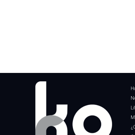
H
N
Li
M
¿