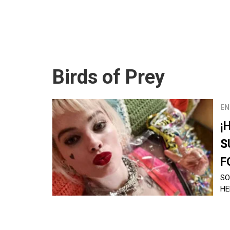
Birds of Prey
EN
¡
S
F
SO
HE