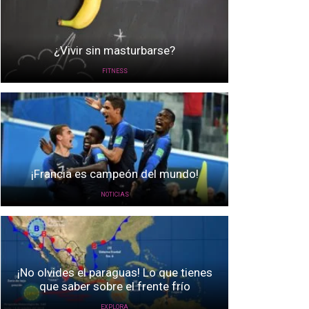
¿Vivir sin masturbarse?
FITNESS
¡Francia es campeón del mundo!
NOTICIAS
¡No olvides el paraguas! Lo que tienes
que saber sobre el frente frío
EXPLORA