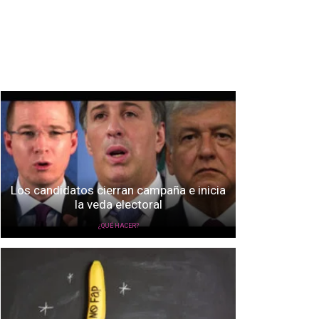
Los candidatos cierran campaña e inicia
la veda electoral
¿QUÉ HACER?