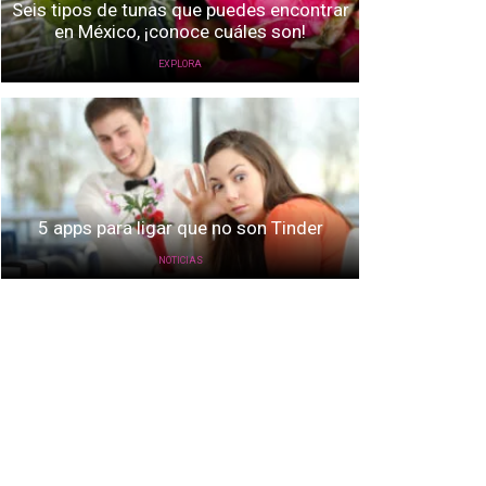
Seis tipos de tunas que puedes encontrar
en México, ¡conoce cuáles son!
EXPLORA
5 apps para ligar que no son Tinder
NOTICIAS