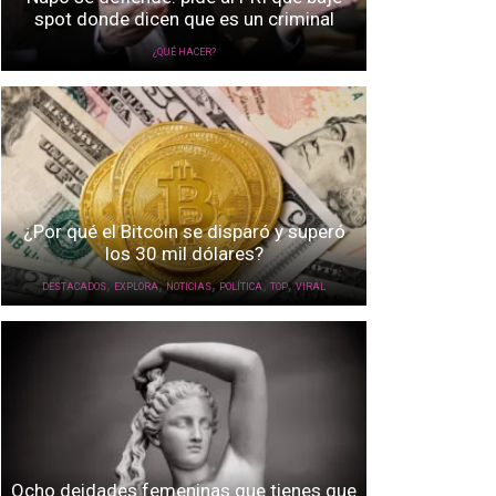
spot donde dicen que es un criminal
¿QUÉ HACER?
¿Por qué el Bitcoin se disparó y superó
los 30 mil dólares?
,
,
,
,
,
DESTACADOS
EXPLORA
NOTICIAS
POLÍTICA
TOP
VIRAL
Ocho deidades femeninas que tienes que