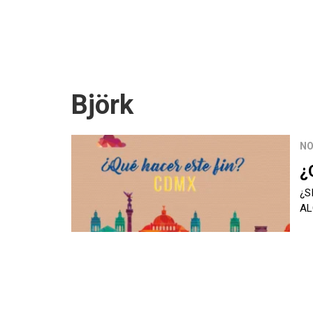
Björk
NO
¿
¿S
A