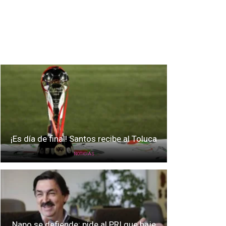
¡Es día de final! Santos recibe al Toluca
NOTICIAS
Napo se defiende: pide al PRI que baje